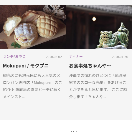
旅行のヒント
観光スポット
ディナー
クルーズ
クルーズトップ
旅行のヒント
観光スポット
ディナー
ランチ/おやつ
旅行のヒント
ディナー
ディナー
ランチ/おやつ
ディナー
2020.05.02
2020.04.26
ディナー
Mokupuni / モクプニ
お食事処ちゃんや～
観光スポット
観光客にも地元民にも大人気のメ
沖縄での憧れのひとつに「琉球民
ディナー
ロンパン専門店「Mokupuni」のご
家でのスローな光景」をあげるこ
旅行のヒント
紹介♪ 瀬底島の瀬底ビーチに続く
とができると思います。 ここに紹
メインスト...
介します「ちゃんや...
ディナー
ディナー